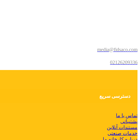
media@fidsaco.com
02126209336
دسترسی سریع
تماس با ما
پشتیبانی
مستندات آنلاین
خدمات صنعتی
درباره کارخانه ما