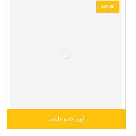
$
47.00
آویز جاده غلتکی