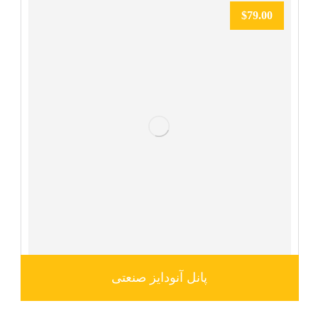
$
79.00
پانل آنودایز صنعتی